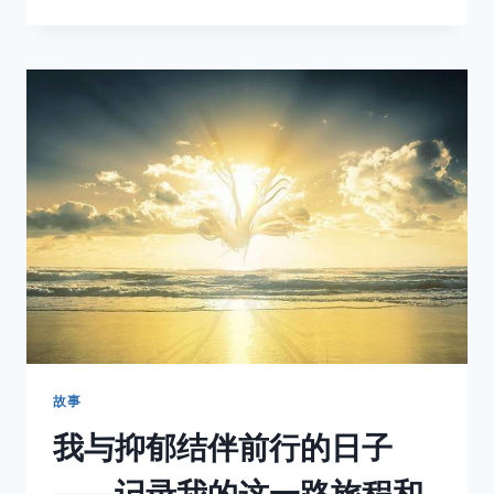
郁
症
的
康
复
——
探
讨
如
何
进
行
自
我
认
知
故事
我与抑郁结伴前行的日子
——记录我的这一路旅程和