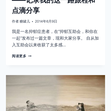
点滴分享
作者
糖罐儿
2014年6月9日
我是一名抑郁症患者，在“抑郁互助会，和你在
一起”发布过一篇文章，现和大家分享。 自从加
入互助会以来收获了太多感…
我
阅读更多
与
抑
郁
结
伴
前
行
的
日
子