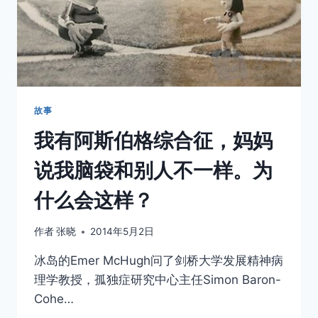
——
记
录
我
的
这
一
路
故事
旅
我有阿斯伯格综合征，妈妈
程
和
说我脑袋和别人不一样。为
点
滴
什么会这样？
分
享
作者
张晓
2014年5月2日
冰岛的Emer McHugh问了剑桥大学发展精神病
理学教授，孤独症研究中心主任Simon Baron-
Cohe…