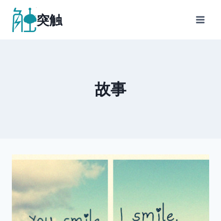
跳
突触
到
内
容
故事