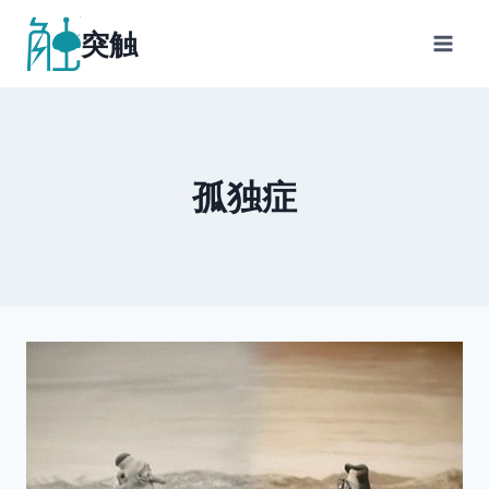
跳
突触
到
内
容
孤独症