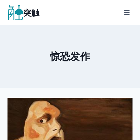
跳
突触
到
内
容
惊恐发作