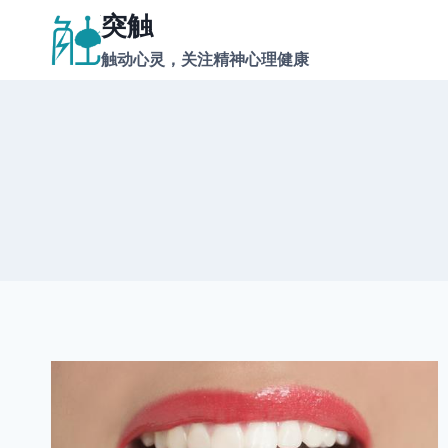
跳
突触
到
触动心灵，关注精神心理健康
内
容