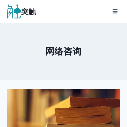
跳
突触
到
内
容
网络咨询