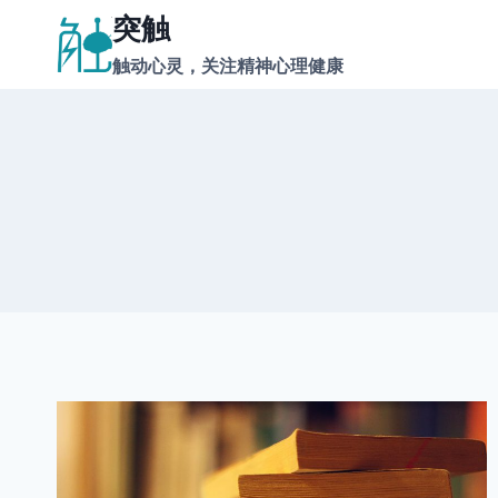
跳
突触
到
触动心灵，关注精神心理健康
内
容