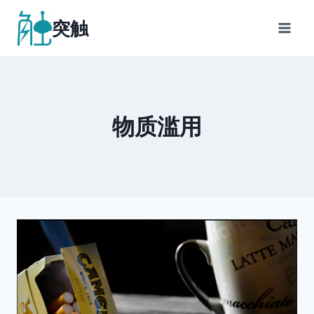
跳
突触
到
内
容
物质滥用