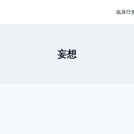
临床疗
妄想