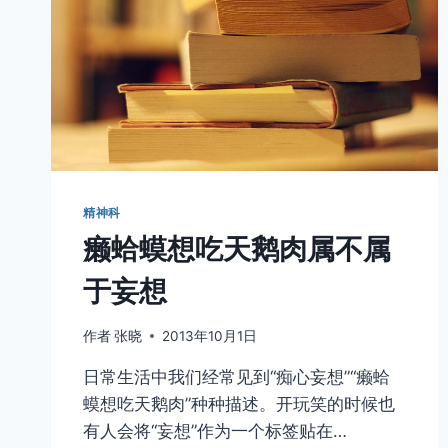
精神科
癞蛤蟆想吃天鹅肉属不属
于妄想
作者
张晓
2013年10月1日
日常生活中我们经常见到“痴心妄想”“癞蛤
蟆想吃天鹅肉”种种描述。开玩笑的时候也
有人会将“妄想”作为一个标签贴在…