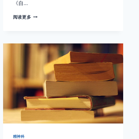
《自…
首
阅读更多
发
抑
郁
症
什
么
时
候
才
能
停
药？
精神科