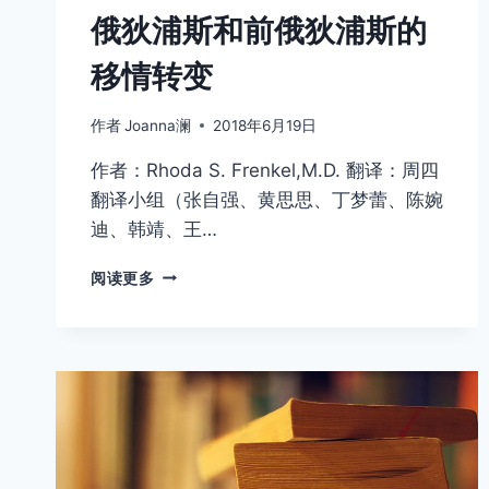
俄狄浦斯和前俄狄浦斯的
移情转变
作者
Joanna澜
2018年6月19日
作者：Rhoda S. Frenkel,M.D. 翻译：周四
翻译小组（张自强、黄思思、丁梦蕾、陈婉
迪、韩靖、王…
俄
阅读更多
狄
浦
斯
和
前
俄
狄
浦
斯