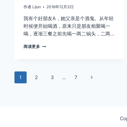
作者
Lijun
2016年12月3日
我有个好朋友A，她父亲是个酒鬼。从年轻
时候便开始喝酒，原来只是朋友相聚喝一
喝，逐渐三餐之前先喝一两二锅头，二两…
村
阅读更多
子
里
的
酒
页
鬼
下
1
2
3
…
7
们
面
一
页
导
航
Co