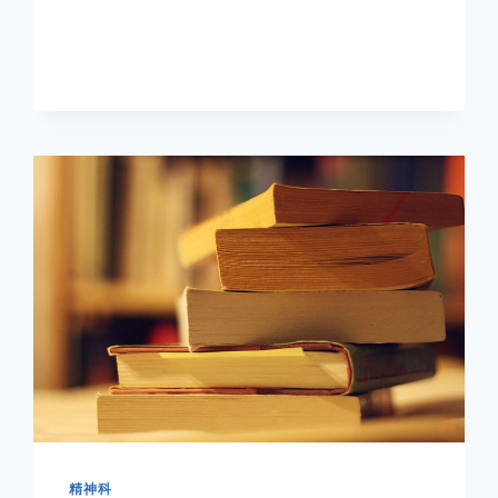
神
分
裂
症
的
早
期
干
预
精神科