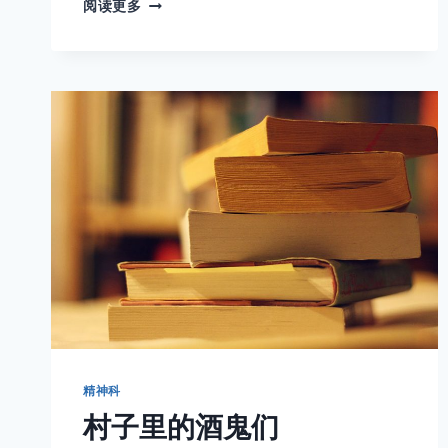
精
阅读更多
神
病
院：
从
锁
链
到
“保
护”
精神科
村子里的酒鬼们