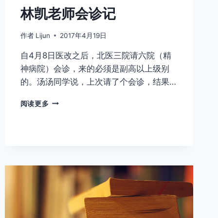
林凯老师会诊记
作者
Lijun
2017年4月19日
自4月8日医改之后，北医三院请六院（精
神病院）会诊，来的必须是副高以上级别
的。汤汤同学说，上次请了个会诊，结果…
林
阅读更多
凯
老
师
会
诊
记