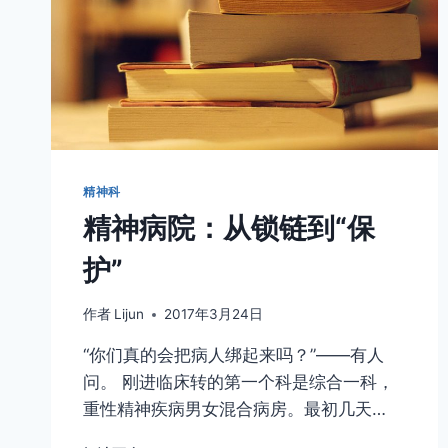
的
移
情
转
变
精神科
精神病院：从锁链到“保
护”
作者
Lijun
2017年3月24日
“你们真的会把病人绑起来吗？”——有人
问。 刚进临床转的第一个科是综合一科，
重性精神疾病男女混合病房。最初几天…