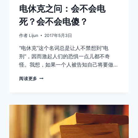
电休克之问：会不会电
死？会不会电傻？
作者
Lijun
2017年5月3日
“电休克”这个名词总是让人不禁想到“电
刑”，因而激起人们的恐惧一点儿都不奇
怪。我想，如果一个人被告知自己将要做…
电
阅读更多
休
克
之
问：
会
不
会
电
死？