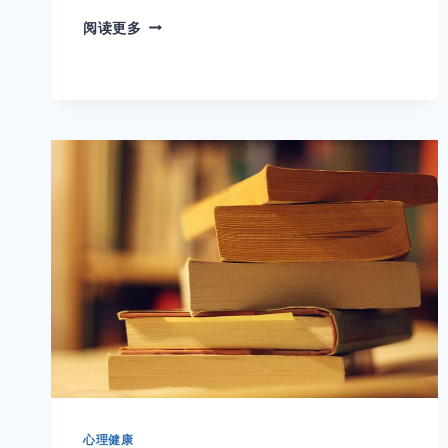
城
阅读更多
市
长
大
好
还
是
农
村
长
大
好？
心理健康