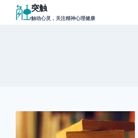
跳
突触
到
触动心灵，关注精神心理健康
内
容