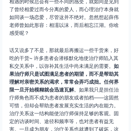
相遇的时候总会有一些不同的感受，就如同是见到
了曾经相爱过而今分离的爱人，而心理治疗本身就
如同谈一场恋爱，尽管这并不绝对。忽然想起薛伟
老师曾如此形容：相濡以沫，而后相忘江湖。你啥
感受呢？
话又说多了不是，那就最后再搬运一些干货来，好
吃的干货~ 许多患者会潜移默化地使治疗师陷入其
私交关系中，以弥补其生活中尚未满足的需要。
如
果治疗师只是试图满足患者的期望，而不是帮助其
理解对亲密关系的渴求，常常会弄巧成拙。任何界
限一旦开始模糊就会迅速瓦解
。如果我只是担任治
疗师角色而不成为患者的朋友或者拍档——这固然
可惜，但却会帮助患者发展充实生活的内在能力。
治疗关系这一结构能使治疗师保持足够的客观。固
定的访谈时间、途径和频率等，也对患者有益无
害。一旦成为朋友，治疗关系也就遭到了破坏，这