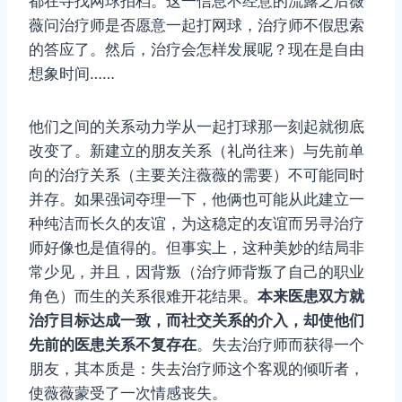
都在寻找网球拍档。这一信息不经意的流露之后薇
薇问治疗师是否愿意一起打网球，治疗师不假思索
的答应了。然后，治疗会怎样发展呢？现在是自由
想象时间……
他们之间的关系动力学从一起打球那一刻起就彻底
改变了。新建立的朋友关系（礼尚往来）与先前单
向的治疗关系（主要关注薇薇的需要）不可能同时
并存。如果强词夺理一下，他俩也可能从此建立一
种纯洁而长久的友谊，为这稳定的友谊而另寻治疗
师好像也是值得的。但事实上，这种美妙的结局非
常少见，并且，因背叛（治疗师背叛了自己的职业
角色）而生的关系很难开花结果。
本来医患双方就
治疗目标达成一致，而社交关系的介入，却使他们
先前的医患关系不复存在
。失去治疗师而获得一个
朋友，其本质是：失去治疗师这个客观的倾听者，
使薇薇蒙受了一次情感丧失。