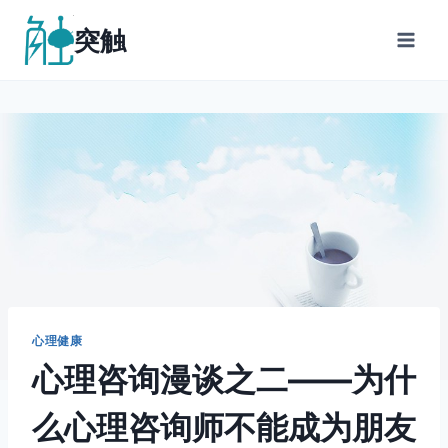
跳
突触
到
内
容
心理健康
心理咨询漫谈之二——为什
么心理咨询师不能成为朋友