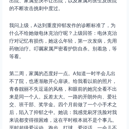
出院、家属坚决不让出院，以及家属对医生及医院
的不断攻击挑刺中度过。
我问上级，A达到重度抑郁发作的诊断标准了，为
什么不给她做电休克治疗呢？上级回答：电休克治
疗对记忆有损伤，她这么年轻，第一次发病，先用
药物治疗。叮嘱家属严密看护防自杀。别着急，等
等看。
第二周，家属的态度好一点。A知道一时半会儿出
不了院，也逐渐敞开心扉谈。给我看以前的照片，
青春靓丽不失逗逼的风格，和眼前的她完全看不出
来是同一个人。反差太大。一路的开朗外向、爱社
交、班干部、奖学金。四个月前做了一个小手术之
后，陷入了抑郁之中。她说：我感觉刷牙洗脸对我
来说都变得很困难，这在平时根本就不是个事儿。
平时超级爱运动，跑步、打球，爱说话，一会儿不