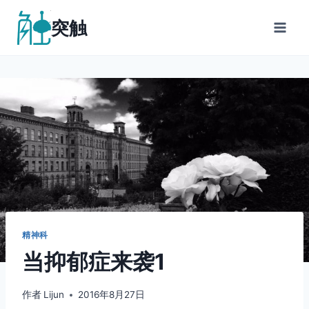
跳
突触
到
内
容
精神科
当抑郁症来袭1
作者
Lijun
2016年8月27日