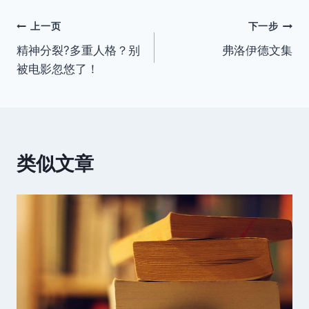
签：
文
上一页
下一步
精神分裂?多重人格？别
弗洛伊德文集
章
被电影忽悠了！
导
航
类似文章