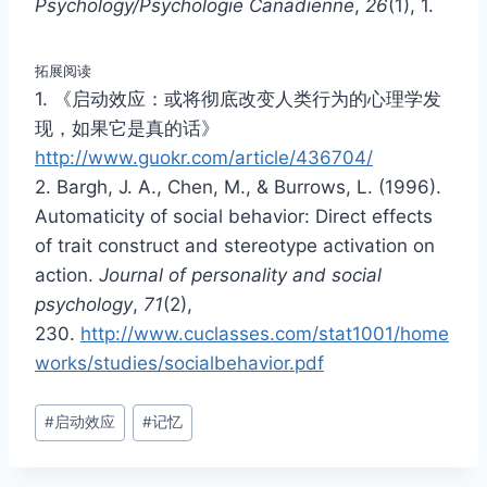
Psychology/Psychologie Canadienne
,
26
(1), 1.
拓展阅读
1. 《启动效应：或将彻底改变人类行为的心理学发
现，如果它是真的话》
http://www.guokr.com/article/436704/
2. Bargh, J. A., Chen, M., & Burrows, L. (1996).
Automaticity of social behavior: Direct effects
of trait construct and stereotype activation on
action.
Journal of personality and social
psychology
,
71
(2),
230.
http://www.cuclasses.com/stat1001/home
works/studies/socialbehavior.pdf
文
#
启动效应
#
记忆
章
标