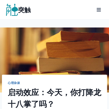
跳
突触
到
内
容
心理杂谈
启动效应：今天，你打降龙
十八掌了吗？