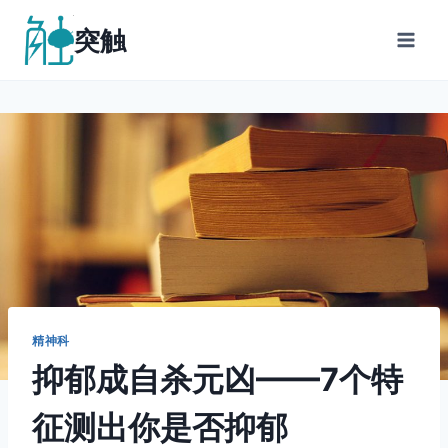
跳
突触
到
内
容
精神科
抑郁成自杀元凶——7个特
征测出你是否抑郁