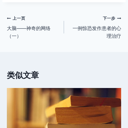
标
签：
文
上一页
下一步
大脑——神奇的网络
一例惊恐发作患者的心
章
（一）
理治疗
导
航
类似文章