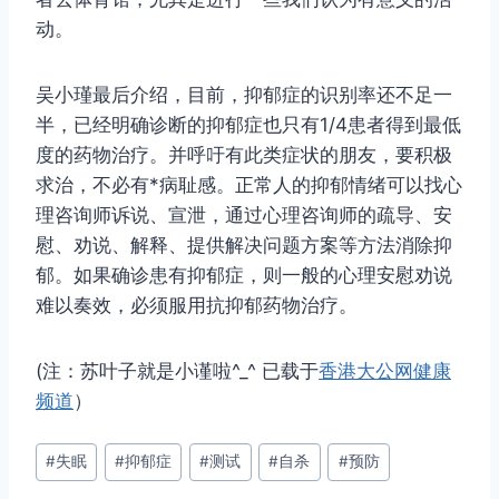
动。
吴小瑾最后介绍，目前，抑郁症的识别率还不足一
半，已经明确诊断的抑郁症也只有1/4患者得到最低
度的药物治疗。并呼吁有此类症状的朋友，要积极
求治，不必有*病耻感。正常人的抑郁情绪可以找心
理咨询师诉说、宣泄，通过心理咨询师的疏导、安
慰、劝说、解释、提供解决问题方案等方法消除抑
郁。如果确诊患有抑郁症，则一般的心理安慰劝说
难以奏效，必须服用抗抑郁药物治疗。
(注：苏叶子就是小谨啦^_^ 已载于
香港大公网健康
频道
）
文
#
失眠
#
抑郁症
#
测试
#
自杀
#
预防
章