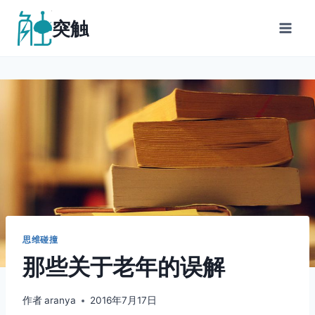
跳
突触
到
内
容
思维碰撞
那些关于老年的误解
作者
aranya
2016年7月17日